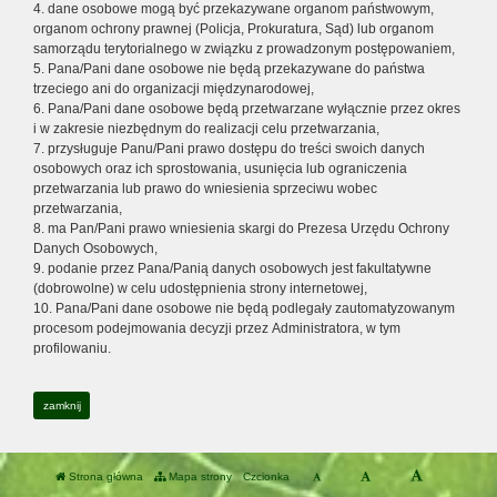
4. dane osobowe mogą być przekazywane organom państwowym,
organom ochrony prawnej (Policja, Prokuratura, Sąd) lub organom
samorządu terytorialnego w związku z prowadzonym postępowaniem,
5. Pana/Pani dane osobowe nie będą przekazywane do państwa
trzeciego ani do organizacji międzynarodowej,
6. Pana/Pani dane osobowe będą przetwarzane wyłącznie przez okres
i w zakresie niezbędnym do realizacji celu przetwarzania,
7. przysługuje Panu/Pani prawo dostępu do treści swoich danych
osobowych oraz ich sprostowania, usunięcia lub ograniczenia
przetwarzania lub prawo do wniesienia sprzeciwu wobec
przetwarzania,
8. ma Pan/Pani prawo wniesienia skargi do Prezesa Urzędu Ochrony
Danych Osobowych,
9. podanie przez Pana/Panią danych osobowych jest fakultatywne
(dobrowolne) w celu udostępnienia strony internetowej,
10. Pana/Pani dane osobowe nie będą podlegały zautomatyzowanym
procesom podejmowania decyzji przez Administratora, w tym
profilowaniu.
zamknij
Strona główna
Mapa strony
Czcionka