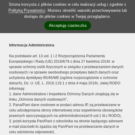
Strona korzysta z plików cookies w celu realizacji usług i zgodnie z
Polityką Prywatności
. Możesz określić warunki przechowywania lub
dostępu do plików cookies w Twojej przeglądarce.
Akceptuję ciasteczka
Informacja Administratora
Na podstawie art. 13 ust. 1 i 2 Rozporządzenia Parlamentu
Europejskiego i Rady (UE) 2016/679 z dnia 27 kwietnia 2016r. w
sprawie ochrony osób fizycznych w związku z przetwarzaniem danych
osobowych i w sprawie swobodnego przepływu takich danych oraz
uchylenia dyrektywy 95/46/WE (ogólne rozporządzenie o ochronie
danych), Dz. U. UE. L. 2016.119.1 z dnia 4 maja 2016r., dalej RODO
informuję:
1. dane Administratora i Inspektora Ochrony Danych znajdują się w
linku „Ochrona danych osobowych”,
2. Pana/Pani dane osobowe w postaci adresu IP, są przetwarzane w
celu udostępniania strony internetowej oraz wypełnienia obowiązków
prawnych spoczywających na administratorze(art.6 ust.1 lit.c RODO),
3. jeżeli korzysta Pan/Pani z odnośnika na stronie będącego adresem
e-mail placówki to zgadza się Pan/Pani na przetwarzanie danych w
celu udzielenia odpowiedzi,