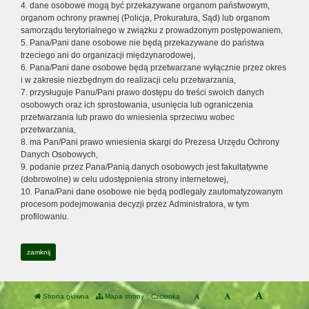
4. dane osobowe mogą być przekazywane organom państwowym,
organom ochrony prawnej (Policja, Prokuratura, Sąd) lub organom
samorządu terytorialnego w związku z prowadzonym postępowaniem,
5. Pana/Pani dane osobowe nie będą przekazywane do państwa
trzeciego ani do organizacji międzynarodowej,
6. Pana/Pani dane osobowe będą przetwarzane wyłącznie przez okres
i w zakresie niezbędnym do realizacji celu przetwarzania,
7. przysługuje Panu/Pani prawo dostępu do treści swoich danych
osobowych oraz ich sprostowania, usunięcia lub ograniczenia
przetwarzania lub prawo do wniesienia sprzeciwu wobec
przetwarzania,
8. ma Pan/Pani prawo wniesienia skargi do Prezesa Urzędu Ochrony
Danych Osobowych,
9. podanie przez Pana/Panią danych osobowych jest fakultatywne
(dobrowolne) w celu udostępnienia strony internetowej,
10. Pana/Pani dane osobowe nie będą podlegały zautomatyzowanym
procesom podejmowania decyzji przez Administratora, w tym
profilowaniu.
zamknij
Strona główna
Mapa strony
Czcionka