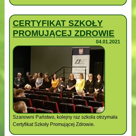
CERTYFIKAT SZKOŁY
PROMUJĄCEJ ZDROWIE
04.01.2021
Szanowni Państwo, kolejny raz szkoła otrzymała
Certyfikat Szkoły Promującej Zdrowie.