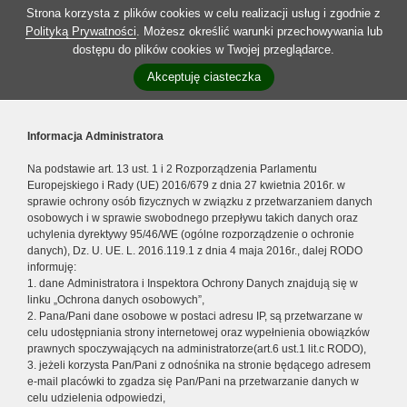
Strona korzysta z plików cookies w celu realizacji usług i zgodnie z
Polityką Prywatności
. Możesz określić warunki przechowywania lub
dostępu do plików cookies w Twojej przeglądarce.
Akceptuję ciasteczka
Informacja Administratora
Na podstawie art. 13 ust. 1 i 2 Rozporządzenia Parlamentu
Europejskiego i Rady (UE) 2016/679 z dnia 27 kwietnia 2016r. w
sprawie ochrony osób fizycznych w związku z przetwarzaniem danych
osobowych i w sprawie swobodnego przepływu takich danych oraz
uchylenia dyrektywy 95/46/WE (ogólne rozporządzenie o ochronie
danych), Dz. U. UE. L. 2016.119.1 z dnia 4 maja 2016r., dalej RODO
informuję:
1. dane Administratora i Inspektora Ochrony Danych znajdują się w
linku „Ochrona danych osobowych”,
2. Pana/Pani dane osobowe w postaci adresu IP, są przetwarzane w
celu udostępniania strony internetowej oraz wypełnienia obowiązków
prawnych spoczywających na administratorze(art.6 ust.1 lit.c RODO),
3. jeżeli korzysta Pan/Pani z odnośnika na stronie będącego adresem
e-mail placówki to zgadza się Pan/Pani na przetwarzanie danych w
celu udzielenia odpowiedzi,