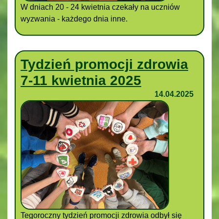
W dniach 20 - 24 kwietnia czekały na uczniów
wyzwania - każdego dnia inne.
Tydzień promocji zdrowia
7-11 kwietnia 2025
14.04.2025
Tegoroczny tydzień promocji zdrowia odbył się