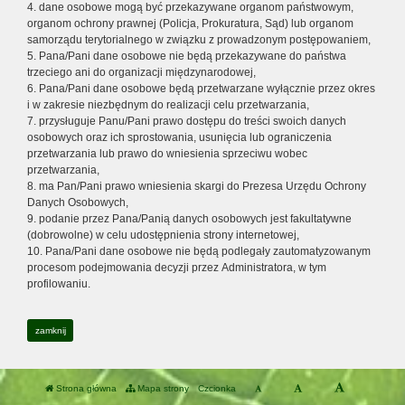
4. dane osobowe mogą być przekazywane organom państwowym,
organom ochrony prawnej (Policja, Prokuratura, Sąd) lub organom
samorządu terytorialnego w związku z prowadzonym postępowaniem,
5. Pana/Pani dane osobowe nie będą przekazywane do państwa
trzeciego ani do organizacji międzynarodowej,
6. Pana/Pani dane osobowe będą przetwarzane wyłącznie przez okres
i w zakresie niezbędnym do realizacji celu przetwarzania,
7. przysługuje Panu/Pani prawo dostępu do treści swoich danych
osobowych oraz ich sprostowania, usunięcia lub ograniczenia
przetwarzania lub prawo do wniesienia sprzeciwu wobec
przetwarzania,
8. ma Pan/Pani prawo wniesienia skargi do Prezesa Urzędu Ochrony
Danych Osobowych,
9. podanie przez Pana/Panią danych osobowych jest fakultatywne
(dobrowolne) w celu udostępnienia strony internetowej,
10. Pana/Pani dane osobowe nie będą podlegały zautomatyzowanym
procesom podejmowania decyzji przez Administratora, w tym
profilowaniu.
zamknij
Strona główna
Mapa strony
Czcionka