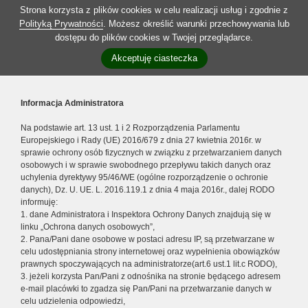
Strona korzysta z plików cookies w celu realizacji usług i zgodnie z
Polityką Prywatności
. Możesz określić warunki przechowywania lub
dostępu do plików cookies w Twojej przeglądarce.
Akceptuję ciasteczka
Informacja Administratora
Na podstawie art. 13 ust. 1 i 2 Rozporządzenia Parlamentu
Europejskiego i Rady (UE) 2016/679 z dnia 27 kwietnia 2016r. w
sprawie ochrony osób fizycznych w związku z przetwarzaniem danych
osobowych i w sprawie swobodnego przepływu takich danych oraz
uchylenia dyrektywy 95/46/WE (ogólne rozporządzenie o ochronie
danych), Dz. U. UE. L. 2016.119.1 z dnia 4 maja 2016r., dalej RODO
informuję:
1. dane Administratora i Inspektora Ochrony Danych znajdują się w
linku „Ochrona danych osobowych”,
2. Pana/Pani dane osobowe w postaci adresu IP, są przetwarzane w
celu udostępniania strony internetowej oraz wypełnienia obowiązków
prawnych spoczywających na administratorze(art.6 ust.1 lit.c RODO),
3. jeżeli korzysta Pan/Pani z odnośnika na stronie będącego adresem
e-mail placówki to zgadza się Pan/Pani na przetwarzanie danych w
celu udzielenia odpowiedzi,