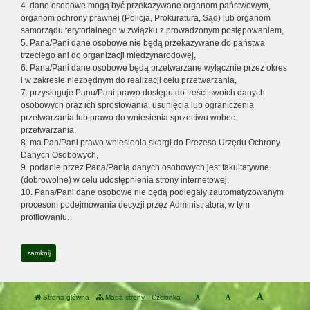
4. dane osobowe mogą być przekazywane organom państwowym,
organom ochrony prawnej (Policja, Prokuratura, Sąd) lub organom
samorządu terytorialnego w związku z prowadzonym postępowaniem,
5. Pana/Pani dane osobowe nie będą przekazywane do państwa
trzeciego ani do organizacji międzynarodowej,
6. Pana/Pani dane osobowe będą przetwarzane wyłącznie przez okres
i w zakresie niezbędnym do realizacji celu przetwarzania,
7. przysługuje Panu/Pani prawo dostępu do treści swoich danych
osobowych oraz ich sprostowania, usunięcia lub ograniczenia
przetwarzania lub prawo do wniesienia sprzeciwu wobec
przetwarzania,
8. ma Pan/Pani prawo wniesienia skargi do Prezesa Urzędu Ochrony
Danych Osobowych,
9. podanie przez Pana/Panią danych osobowych jest fakultatywne
(dobrowolne) w celu udostępnienia strony internetowej,
10. Pana/Pani dane osobowe nie będą podlegały zautomatyzowanym
procesom podejmowania decyzji przez Administratora, w tym
profilowaniu.
zamknij
Strona główna
Mapa strony
Czcionka