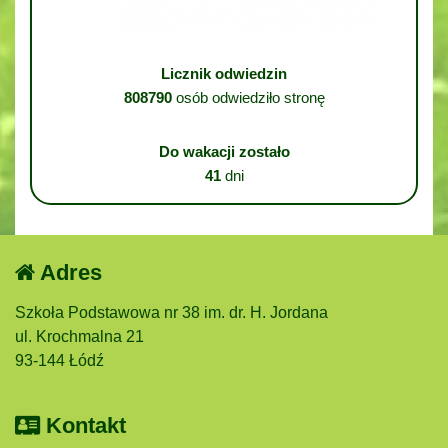
Licznik odwiedzin
808790
osób odwiedziło stronę
Do wakacji zostało
41
dni
Adres
Szkoła Podstawowa nr 38 im. dr. H. Jordana
ul. Krochmalna 21
93-144 Łódź
Kontakt