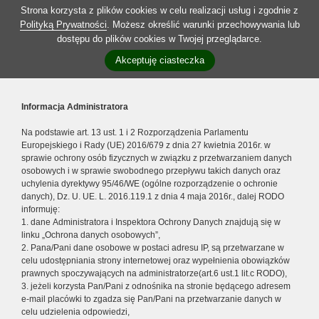
Strona korzysta z plików cookies w celu realizacji usług i zgodnie z
Polityką Prywatności
. Możesz określić warunki przechowywania lub
dostępu do plików cookies w Twojej przeglądarce.
Akceptuję ciasteczka
Informacja Administratora
Na podstawie art. 13 ust. 1 i 2 Rozporządzenia Parlamentu
Europejskiego i Rady (UE) 2016/679 z dnia 27 kwietnia 2016r. w
sprawie ochrony osób fizycznych w związku z przetwarzaniem danych
osobowych i w sprawie swobodnego przepływu takich danych oraz
uchylenia dyrektywy 95/46/WE (ogólne rozporządzenie o ochronie
danych), Dz. U. UE. L. 2016.119.1 z dnia 4 maja 2016r., dalej RODO
informuję:
1. dane Administratora i Inspektora Ochrony Danych znajdują się w
linku „Ochrona danych osobowych”,
2. Pana/Pani dane osobowe w postaci adresu IP, są przetwarzane w
celu udostępniania strony internetowej oraz wypełnienia obowiązków
prawnych spoczywających na administratorze(art.6 ust.1 lit.c RODO),
3. jeżeli korzysta Pan/Pani z odnośnika na stronie będącego adresem
e-mail placówki to zgadza się Pan/Pani na przetwarzanie danych w
celu udzielenia odpowiedzi,