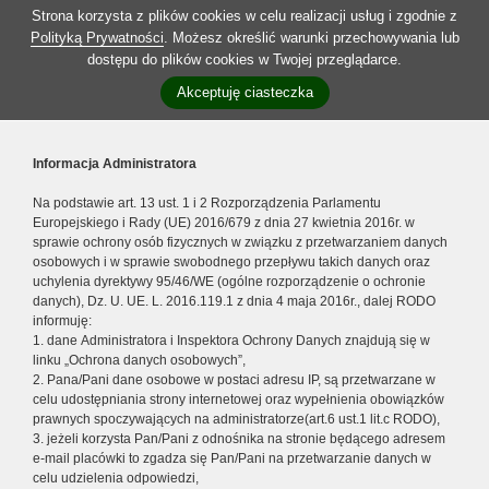
Strona korzysta z plików cookies w celu realizacji usług i zgodnie z
Polityką Prywatności
. Możesz określić warunki przechowywania lub
dostępu do plików cookies w Twojej przeglądarce.
Akceptuję ciasteczka
Informacja Administratora
Na podstawie art. 13 ust. 1 i 2 Rozporządzenia Parlamentu
Europejskiego i Rady (UE) 2016/679 z dnia 27 kwietnia 2016r. w
sprawie ochrony osób fizycznych w związku z przetwarzaniem danych
osobowych i w sprawie swobodnego przepływu takich danych oraz
uchylenia dyrektywy 95/46/WE (ogólne rozporządzenie o ochronie
danych), Dz. U. UE. L. 2016.119.1 z dnia 4 maja 2016r., dalej RODO
informuję:
1. dane Administratora i Inspektora Ochrony Danych znajdują się w
linku „Ochrona danych osobowych”,
2. Pana/Pani dane osobowe w postaci adresu IP, są przetwarzane w
celu udostępniania strony internetowej oraz wypełnienia obowiązków
prawnych spoczywających na administratorze(art.6 ust.1 lit.c RODO),
3. jeżeli korzysta Pan/Pani z odnośnika na stronie będącego adresem
e-mail placówki to zgadza się Pan/Pani na przetwarzanie danych w
celu udzielenia odpowiedzi,