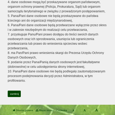
4. dane osobowe mogą być przekazywane organom państwowym,
organom ochrony prawnej (Policja, Prokuratura, Sąd) lub organom
samorządu terytorialnego w związku z prowadzonym postępowaniem,
5. Pana/Pani dane osobowe nie będą przekazywane do państwa
trzeciego ani do organizacji międzynarodowej,
6. Pana/Pani dane osobowe będą przetwarzane wyłącznie przez okres
i w zakresie niezbędnym do realizacji celu przetwarzania,
7. przysługuje Panu/Pani prawo dostępu do treści swoich danych
osobowych oraz ich sprostowania, usunięcia lub ograniczenia
przetwarzania lub prawo do wniesienia sprzeciwu wobec
przetwarzania,
8. ma Pan/Pani prawo wniesienia skargi do Prezesa Urzędu Ochrony
Danych Osobowych,
9. podanie przez Pana/Panią danych osobowych jest fakultatywne
(dobrowolne) w celu udostępnienia strony internetowej,
10. Pana/Pani dane osobowe nie będą podlegały zautomatyzowanym
procesom podejmowania decyzji przez Administratora, w tym
profilowaniu.
zamknij
Strona główna
Mapa strony
Czcionka