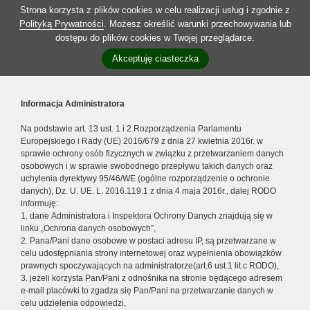
Strona korzysta z plików cookies w celu realizacji usług i zgodnie z
Polityką Prywatności
. Możesz określić warunki przechowywania lub
dostępu do plików cookies w Twojej przeglądarce.
Akceptuję ciasteczka
Informacja Administratora
Na podstawie art. 13 ust. 1 i 2 Rozporządzenia Parlamentu
Europejskiego i Rady (UE) 2016/679 z dnia 27 kwietnia 2016r. w
sprawie ochrony osób fizycznych w związku z przetwarzaniem danych
osobowych i w sprawie swobodnego przepływu takich danych oraz
uchylenia dyrektywy 95/46/WE (ogólne rozporządzenie o ochronie
danych), Dz. U. UE. L. 2016.119.1 z dnia 4 maja 2016r., dalej RODO
informuję:
1. dane Administratora i Inspektora Ochrony Danych znajdują się w
linku „Ochrona danych osobowych”,
2. Pana/Pani dane osobowe w postaci adresu IP, są przetwarzane w
celu udostępniania strony internetowej oraz wypełnienia obowiązków
prawnych spoczywających na administratorze(art.6 ust.1 lit.c RODO),
3. jeżeli korzysta Pan/Pani z odnośnika na stronie będącego adresem
e-mail placówki to zgadza się Pan/Pani na przetwarzanie danych w
celu udzielenia odpowiedzi,