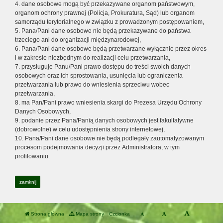
4. dane osobowe mogą być przekazywane organom państwowym,
organom ochrony prawnej (Policja, Prokuratura, Sąd) lub organom
samorządu terytorialnego w związku z prowadzonym postępowaniem,
5. Pana/Pani dane osobowe nie będą przekazywane do państwa
trzeciego ani do organizacji międzynarodowej,
6. Pana/Pani dane osobowe będą przetwarzane wyłącznie przez okres
i w zakresie niezbędnym do realizacji celu przetwarzania,
7. przysługuje Panu/Pani prawo dostępu do treści swoich danych
osobowych oraz ich sprostowania, usunięcia lub ograniczenia
przetwarzania lub prawo do wniesienia sprzeciwu wobec
przetwarzania,
8. ma Pan/Pani prawo wniesienia skargi do Prezesa Urzędu Ochrony
Danych Osobowych,
9. podanie przez Pana/Panią danych osobowych jest fakultatywne
(dobrowolne) w celu udostępnienia strony internetowej,
10. Pana/Pani dane osobowe nie będą podlegały zautomatyzowanym
procesom podejmowania decyzji przez Administratora, w tym
profilowaniu.
zamknij
Strona główna
Mapa strony
Czcionka