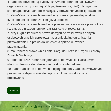
4. dane osobowe mogą być przekazywane organom państwowym,
organom ochrony prawnej (Policja, Prokuratura, Sąd) lub organom
samorządu terytorialnego w związku z prowadzonym postępowaniem,
5. Pana/Pani dane osobowe nie będą przekazywane do państwa
trzeciego ani do organizacji międzynarodowej,
6. Pana/Pani dane osobowe będą przetwarzane wyłącznie przez okres
i w zakresie niezbędnym do realizacji celu przetwarzania,
7. przysługuje Panu/Pani prawo dostępu do treści swoich danych
osobowych oraz ich sprostowania, usunięcia lub ograniczenia
przetwarzania lub prawo do wniesienia sprzeciwu wobec
przetwarzania,
8. ma Pan/Pani prawo wniesienia skargi do Prezesa Urzędu Ochrony
Danych Osobowych,
9. podanie przez Pana/Panią danych osobowych jest fakultatywne
(dobrowolne) w celu udostępnienia strony internetowej,
10. Pana/Pani dane osobowe nie będą podlegały zautomatyzowanym
procesom podejmowania decyzji przez Administratora, w tym
profilowaniu.
zamknij
Strona główna
Mapa strony
Czcionka