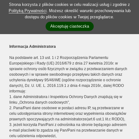
Strona korzysta z plików cookies w celu realizacji usług i zgodnie z
Polityką Prywatności
. Możesz określić warunki przechowywania lub
dostępu do plików cookies w Twojej przeglądarce.
Akceptuję ciasteczka
Informacja Administratora
Na podstawie art. 13 ust. 1 i 2 Rozporządzenia Parlamentu
Europejskiego i Rady (UE) 2016/679 z dnia 27 kwietnia 2016r. w
sprawie ochrony osób fizycznych w związku z przetwarzaniem danych
osobowych i w sprawie swobodnego przepływu takich danych oraz
uchylenia dyrektywy 95/46/WE (ogólne rozporządzenie o ochronie
danych), Dz. U. UE. L. 2016.119.1 z dnia 4 maja 2016r., dalej RODO
informuję:
1. dane Administratora i Inspektora Ochrony Danych znajdują się w
linku „Ochrona danych osobowych”,
2. Pana/Pani dane osobowe w postaci adresu IP, są przetwarzane w
celu udostępniania strony internetowej oraz wypełnienia obowiązków
prawnych spoczywających na administratorze(art.6 ust.1 lit.c RODO),
3. jeżeli korzysta Pan/Pani z odnośnika na stronie będącego adresem
e-mail placówki to zgadza się Pan/Pani na przetwarzanie danych w
celu udzielenia odpowiedzi,