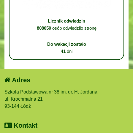
Licznik odwiedzin
808050
osób odwiedziło stronę
Do wakacji zostało
41
dni
Adres
Szkoła Podstawowa nr 38 im. dr. H. Jordana
ul. Krochmalna 21
93-144 Łódź
Kontakt