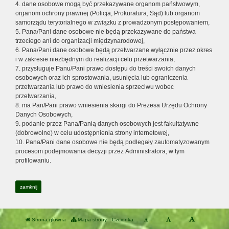
4. dane osobowe mogą być przekazywane organom państwowym,
organom ochrony prawnej (Policja, Prokuratura, Sąd) lub organom
samorządu terytorialnego w związku z prowadzonym postępowaniem,
5. Pana/Pani dane osobowe nie będą przekazywane do państwa
trzeciego ani do organizacji międzynarodowej,
6. Pana/Pani dane osobowe będą przetwarzane wyłącznie przez okres
i w zakresie niezbędnym do realizacji celu przetwarzania,
7. przysługuje Panu/Pani prawo dostępu do treści swoich danych
osobowych oraz ich sprostowania, usunięcia lub ograniczenia
przetwarzania lub prawo do wniesienia sprzeciwu wobec
przetwarzania,
8. ma Pan/Pani prawo wniesienia skargi do Prezesa Urzędu Ochrony
Danych Osobowych,
9. podanie przez Pana/Panią danych osobowych jest fakultatywne
(dobrowolne) w celu udostępnienia strony internetowej,
10. Pana/Pani dane osobowe nie będą podlegały zautomatyzowanym
procesom podejmowania decyzji przez Administratora, w tym
profilowaniu.
zamknij
Strona główna
Mapa strony
Czcionka