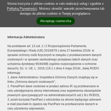
Strona korzysta z plików cookies w celu realizacji usług i zgodnie z
Polityką Prywatności
. Możesz określić warunki przechowywania lub
dostępu do plików cookies w Twojej przeglądarce.
Akceptuję ciasteczka
Informacja Administratora
Na podstawie art. 13 ust. 1 i 2 Rozporządzenia Parlamentu
Europejskiego i Rady (UE) 2016/679 z dnia 27 kwietnia 2016r. w
sprawie ochrony osób fizycznych w związku z przetwarzaniem danych
osobowych i w sprawie swobodnego przepływu takich danych oraz
uchylenia dyrektywy 95/46/WE (ogólne rozporządzenie o ochronie
danych), Dz. U. UE. L. 2016.119.1 z dnia 4 maja 2016r., dalej RODO
informuję:
1. dane Administratora i Inspektora Ochrony Danych znajdują się w
linku „Ochrona danych osobowych”,
2. Pana/Pani dane osobowe w postaci adresu IP, są przetwarzane w
celu udostępniania strony internetowej oraz wypełnienia obowiązków
prawnych spoczywających na administratorze(art.6 ust.1 lit.c RODO),
3. jeżeli korzysta Pan/Pani z odnośnika na stronie będącego adresem
e-mail placówki to zgadza się Pan/Pani na przetwarzanie danych w
celu udzielenia odpowiedzi,