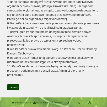
4. dane osobowe mogą być przekazywane organom państwowym,
organom ochrony prawnej (Policja, Prokuratura, Sąd) lub organom
samorządu terytorialnego w związku z prowadzonym postępowaniem,
5. Pana/Pani dane osobowe nie będą przekazywane do państwa
trzeciego ani do organizacji międzynarodowej,
6. Pana/Pani dane osobowe będą przetwarzane wyłącznie przez okres
i w zakresie niezbędnym do realizacji celu przetwarzania,
7. przysługuje Panu/Pani prawo dostępu do treści swoich danych
osobowych oraz ich sprostowania, usunięcia lub ograniczenia
przetwarzania lub prawo do wniesienia sprzeciwu wobec
przetwarzania,
8. ma Pan/Pani prawo wniesienia skargi do Prezesa Urzędu Ochrony
Danych Osobowych,
9. podanie przez Pana/Panią danych osobowych jest fakultatywne
(dobrowolne) w celu udostępnienia strony internetowej,
10. Pana/Pani dane osobowe nie będą podlegały zautomatyzowanym
procesom podejmowania decyzji przez Administratora, w tym
profilowaniu.
zamknij
Strona główna
Mapa strony
Czcionka