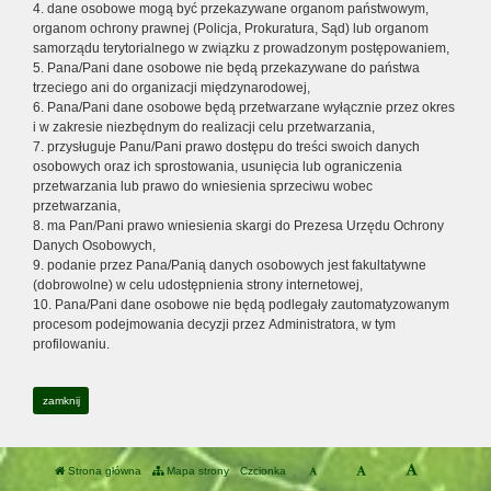
4. dane osobowe mogą być przekazywane organom państwowym,
organom ochrony prawnej (Policja, Prokuratura, Sąd) lub organom
samorządu terytorialnego w związku z prowadzonym postępowaniem,
5. Pana/Pani dane osobowe nie będą przekazywane do państwa
trzeciego ani do organizacji międzynarodowej,
6. Pana/Pani dane osobowe będą przetwarzane wyłącznie przez okres
i w zakresie niezbędnym do realizacji celu przetwarzania,
7. przysługuje Panu/Pani prawo dostępu do treści swoich danych
osobowych oraz ich sprostowania, usunięcia lub ograniczenia
przetwarzania lub prawo do wniesienia sprzeciwu wobec
przetwarzania,
8. ma Pan/Pani prawo wniesienia skargi do Prezesa Urzędu Ochrony
Danych Osobowych,
9. podanie przez Pana/Panią danych osobowych jest fakultatywne
(dobrowolne) w celu udostępnienia strony internetowej,
10. Pana/Pani dane osobowe nie będą podlegały zautomatyzowanym
procesom podejmowania decyzji przez Administratora, w tym
profilowaniu.
zamknij
Strona główna
Mapa strony
Czcionka