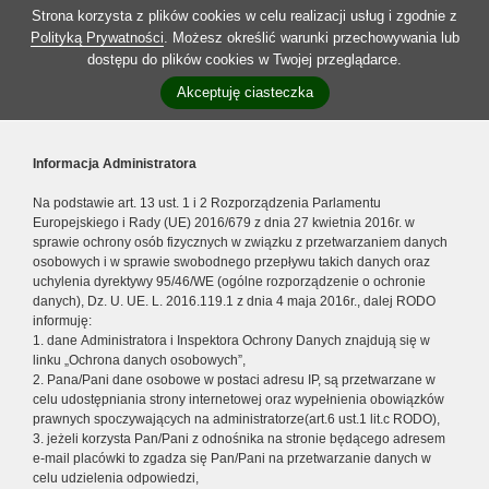
Strona korzysta z plików cookies w celu realizacji usług i zgodnie z
Polityką Prywatności
. Możesz określić warunki przechowywania lub
dostępu do plików cookies w Twojej przeglądarce.
Akceptuję ciasteczka
Informacja Administratora
Na podstawie art. 13 ust. 1 i 2 Rozporządzenia Parlamentu
Europejskiego i Rady (UE) 2016/679 z dnia 27 kwietnia 2016r. w
sprawie ochrony osób fizycznych w związku z przetwarzaniem danych
osobowych i w sprawie swobodnego przepływu takich danych oraz
uchylenia dyrektywy 95/46/WE (ogólne rozporządzenie o ochronie
danych), Dz. U. UE. L. 2016.119.1 z dnia 4 maja 2016r., dalej RODO
informuję:
1. dane Administratora i Inspektora Ochrony Danych znajdują się w
linku „Ochrona danych osobowych”,
2. Pana/Pani dane osobowe w postaci adresu IP, są przetwarzane w
celu udostępniania strony internetowej oraz wypełnienia obowiązków
prawnych spoczywających na administratorze(art.6 ust.1 lit.c RODO),
3. jeżeli korzysta Pan/Pani z odnośnika na stronie będącego adresem
e-mail placówki to zgadza się Pan/Pani na przetwarzanie danych w
celu udzielenia odpowiedzi,