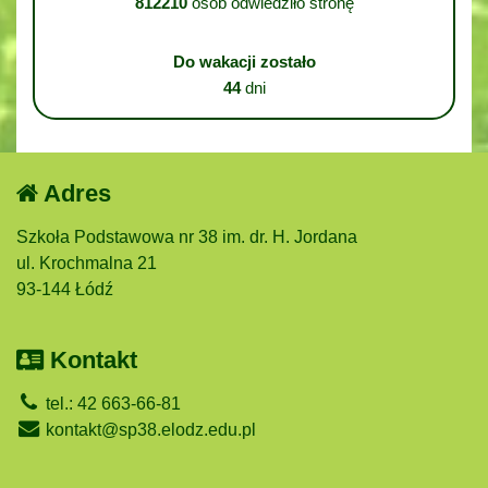
812210
osób odwiedziło stronę
Do wakacji zostało
44
dni
Adres
Szkoła Podstawowa nr 38 im. dr. H. Jordana
ul. Krochmalna 21
93-144 Łódź
Kontakt
tel.: 42 663-66-81
kontakt@sp38.elodz.edu.pl