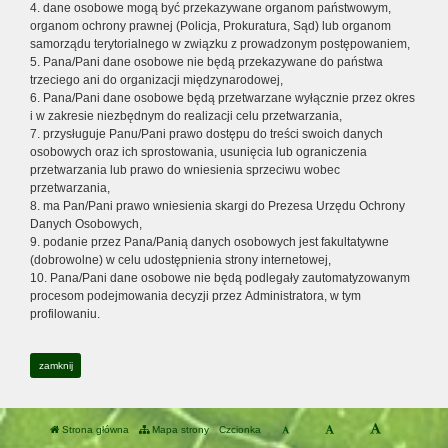
4. dane osobowe mogą być przekazywane organom państwowym,
organom ochrony prawnej (Policja, Prokuratura, Sąd) lub organom
samorządu terytorialnego w związku z prowadzonym postępowaniem,
5. Pana/Pani dane osobowe nie będą przekazywane do państwa
trzeciego ani do organizacji międzynarodowej,
6. Pana/Pani dane osobowe będą przetwarzane wyłącznie przez okres
i w zakresie niezbędnym do realizacji celu przetwarzania,
7. przysługuje Panu/Pani prawo dostępu do treści swoich danych
osobowych oraz ich sprostowania, usunięcia lub ograniczenia
przetwarzania lub prawo do wniesienia sprzeciwu wobec
przetwarzania,
8. ma Pan/Pani prawo wniesienia skargi do Prezesa Urzędu Ochrony
Danych Osobowych,
9. podanie przez Pana/Panią danych osobowych jest fakultatywne
(dobrowolne) w celu udostępnienia strony internetowej,
10. Pana/Pani dane osobowe nie będą podlegały zautomatyzowanym
procesom podejmowania decyzji przez Administratora, w tym
profilowaniu.
zamknij
Strona główna
Mapa strony
Czcionka