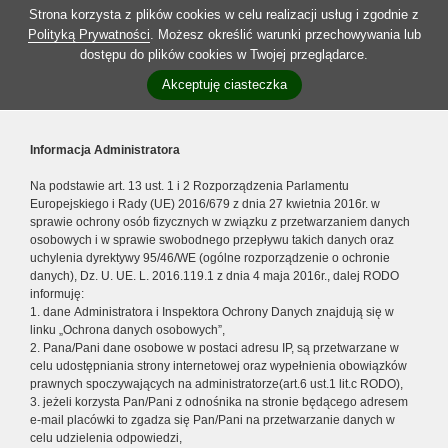
Strona korzysta z plików cookies w celu realizacji usług i zgodnie z
Polityką Prywatności
. Możesz określić warunki przechowywania lub
dostępu do plików cookies w Twojej przeglądarce.
Akceptuję ciasteczka
Informacja Administratora
Na podstawie art. 13 ust. 1 i 2 Rozporządzenia Parlamentu
Europejskiego i Rady (UE) 2016/679 z dnia 27 kwietnia 2016r. w
sprawie ochrony osób fizycznych w związku z przetwarzaniem danych
osobowych i w sprawie swobodnego przepływu takich danych oraz
uchylenia dyrektywy 95/46/WE (ogólne rozporządzenie o ochronie
danych), Dz. U. UE. L. 2016.119.1 z dnia 4 maja 2016r., dalej RODO
informuję:
1. dane Administratora i Inspektora Ochrony Danych znajdują się w
linku „Ochrona danych osobowych”,
2. Pana/Pani dane osobowe w postaci adresu IP, są przetwarzane w
celu udostępniania strony internetowej oraz wypełnienia obowiązków
prawnych spoczywających na administratorze(art.6 ust.1 lit.c RODO),
3. jeżeli korzysta Pan/Pani z odnośnika na stronie będącego adresem
e-mail placówki to zgadza się Pan/Pani na przetwarzanie danych w
celu udzielenia odpowiedzi,