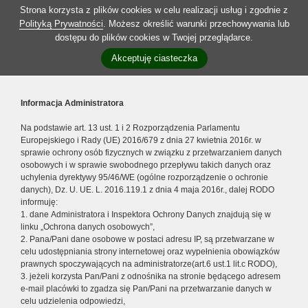
Strona korzysta z plików cookies w celu realizacji usług i zgodnie z
Polityką Prywatności
. Możesz określić warunki przechowywania lub
dostępu do plików cookies w Twojej przeglądarce.
Akceptuję ciasteczka
Informacja Administratora
Na podstawie art. 13 ust. 1 i 2 Rozporządzenia Parlamentu
Europejskiego i Rady (UE) 2016/679 z dnia 27 kwietnia 2016r. w
sprawie ochrony osób fizycznych w związku z przetwarzaniem danych
osobowych i w sprawie swobodnego przepływu takich danych oraz
uchylenia dyrektywy 95/46/WE (ogólne rozporządzenie o ochronie
danych), Dz. U. UE. L. 2016.119.1 z dnia 4 maja 2016r., dalej RODO
informuję:
1. dane Administratora i Inspektora Ochrony Danych znajdują się w
linku „Ochrona danych osobowych”,
2. Pana/Pani dane osobowe w postaci adresu IP, są przetwarzane w
celu udostępniania strony internetowej oraz wypełnienia obowiązków
prawnych spoczywających na administratorze(art.6 ust.1 lit.c RODO),
3. jeżeli korzysta Pan/Pani z odnośnika na stronie będącego adresem
e-mail placówki to zgadza się Pan/Pani na przetwarzanie danych w
celu udzielenia odpowiedzi,