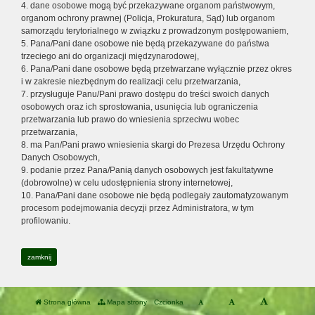
4. dane osobowe mogą być przekazywane organom państwowym,
organom ochrony prawnej (Policja, Prokuratura, Sąd) lub organom
samorządu terytorialnego w związku z prowadzonym postępowaniem,
5. Pana/Pani dane osobowe nie będą przekazywane do państwa
trzeciego ani do organizacji międzynarodowej,
6. Pana/Pani dane osobowe będą przetwarzane wyłącznie przez okres
i w zakresie niezbędnym do realizacji celu przetwarzania,
7. przysługuje Panu/Pani prawo dostępu do treści swoich danych
osobowych oraz ich sprostowania, usunięcia lub ograniczenia
przetwarzania lub prawo do wniesienia sprzeciwu wobec
przetwarzania,
8. ma Pan/Pani prawo wniesienia skargi do Prezesa Urzędu Ochrony
Danych Osobowych,
9. podanie przez Pana/Panią danych osobowych jest fakultatywne
(dobrowolne) w celu udostępnienia strony internetowej,
10. Pana/Pani dane osobowe nie będą podlegały zautomatyzowanym
procesom podejmowania decyzji przez Administratora, w tym
profilowaniu.
zamknij
Strona główna
Mapa strony
Czcionka