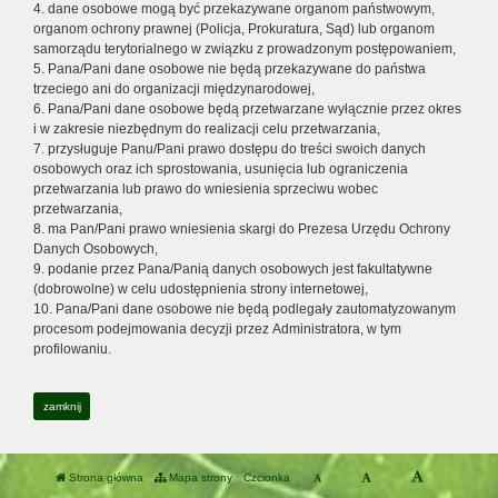
4. dane osobowe mogą być przekazywane organom państwowym,
organom ochrony prawnej (Policja, Prokuratura, Sąd) lub organom
samorządu terytorialnego w związku z prowadzonym postępowaniem,
5. Pana/Pani dane osobowe nie będą przekazywane do państwa
trzeciego ani do organizacji międzynarodowej,
6. Pana/Pani dane osobowe będą przetwarzane wyłącznie przez okres
i w zakresie niezbędnym do realizacji celu przetwarzania,
7. przysługuje Panu/Pani prawo dostępu do treści swoich danych
osobowych oraz ich sprostowania, usunięcia lub ograniczenia
przetwarzania lub prawo do wniesienia sprzeciwu wobec
przetwarzania,
8. ma Pan/Pani prawo wniesienia skargi do Prezesa Urzędu Ochrony
Danych Osobowych,
9. podanie przez Pana/Panią danych osobowych jest fakultatywne
(dobrowolne) w celu udostępnienia strony internetowej,
10. Pana/Pani dane osobowe nie będą podlegały zautomatyzowanym
procesom podejmowania decyzji przez Administratora, w tym
profilowaniu.
zamknij
Strona główna
Mapa strony
Czcionka