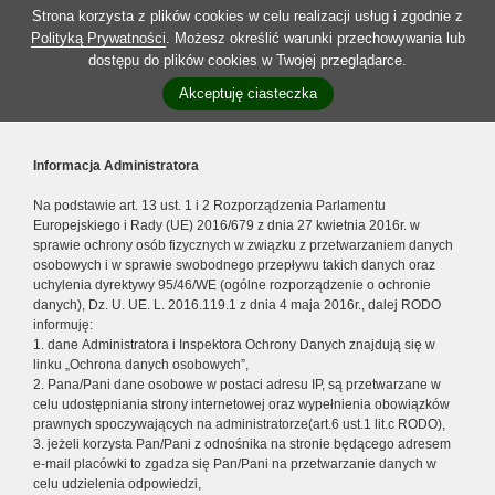
Strona korzysta z plików cookies w celu realizacji usług i zgodnie z
Polityką Prywatności
. Możesz określić warunki przechowywania lub
dostępu do plików cookies w Twojej przeglądarce.
Akceptuję ciasteczka
Informacja Administratora
Na podstawie art. 13 ust. 1 i 2 Rozporządzenia Parlamentu
Europejskiego i Rady (UE) 2016/679 z dnia 27 kwietnia 2016r. w
sprawie ochrony osób fizycznych w związku z przetwarzaniem danych
osobowych i w sprawie swobodnego przepływu takich danych oraz
uchylenia dyrektywy 95/46/WE (ogólne rozporządzenie o ochronie
danych), Dz. U. UE. L. 2016.119.1 z dnia 4 maja 2016r., dalej RODO
informuję:
1. dane Administratora i Inspektora Ochrony Danych znajdują się w
linku „Ochrona danych osobowych”,
2. Pana/Pani dane osobowe w postaci adresu IP, są przetwarzane w
celu udostępniania strony internetowej oraz wypełnienia obowiązków
prawnych spoczywających na administratorze(art.6 ust.1 lit.c RODO),
3. jeżeli korzysta Pan/Pani z odnośnika na stronie będącego adresem
e-mail placówki to zgadza się Pan/Pani na przetwarzanie danych w
celu udzielenia odpowiedzi,