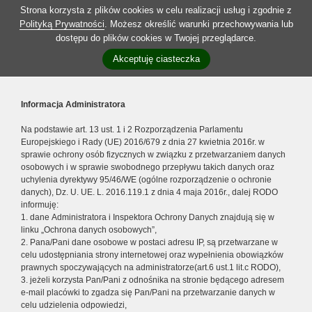
Strona korzysta z plików cookies w celu realizacji usług i zgodnie z
Polityką Prywatności
. Możesz określić warunki przechowywania lub
dostępu do plików cookies w Twojej przeglądarce.
Akceptuję ciasteczka
Informacja Administratora
Na podstawie art. 13 ust. 1 i 2 Rozporządzenia Parlamentu
Europejskiego i Rady (UE) 2016/679 z dnia 27 kwietnia 2016r. w
sprawie ochrony osób fizycznych w związku z przetwarzaniem danych
osobowych i w sprawie swobodnego przepływu takich danych oraz
uchylenia dyrektywy 95/46/WE (ogólne rozporządzenie o ochronie
danych), Dz. U. UE. L. 2016.119.1 z dnia 4 maja 2016r., dalej RODO
informuję:
1. dane Administratora i Inspektora Ochrony Danych znajdują się w
linku „Ochrona danych osobowych”,
2. Pana/Pani dane osobowe w postaci adresu IP, są przetwarzane w
celu udostępniania strony internetowej oraz wypełnienia obowiązków
prawnych spoczywających na administratorze(art.6 ust.1 lit.c RODO),
3. jeżeli korzysta Pan/Pani z odnośnika na stronie będącego adresem
e-mail placówki to zgadza się Pan/Pani na przetwarzanie danych w
celu udzielenia odpowiedzi,