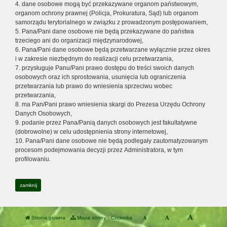
4. dane osobowe mogą być przekazywane organom państwowym,
organom ochrony prawnej (Policja, Prokuratura, Sąd) lub organom
samorządu terytorialnego w związku z prowadzonym postępowaniem,
5. Pana/Pani dane osobowe nie będą przekazywane do państwa
trzeciego ani do organizacji międzynarodowej,
6. Pana/Pani dane osobowe będą przetwarzane wyłącznie przez okres
i w zakresie niezbędnym do realizacji celu przetwarzania,
7. przysługuje Panu/Pani prawo dostępu do treści swoich danych
osobowych oraz ich sprostowania, usunięcia lub ograniczenia
przetwarzania lub prawo do wniesienia sprzeciwu wobec
przetwarzania,
8. ma Pan/Pani prawo wniesienia skargi do Prezesa Urzędu Ochrony
Danych Osobowych,
9. podanie przez Pana/Panią danych osobowych jest fakultatywne
(dobrowolne) w celu udostępnienia strony internetowej,
10. Pana/Pani dane osobowe nie będą podlegały zautomatyzowanym
procesom podejmowania decyzji przez Administratora, w tym
profilowaniu.
zamknij
Strona główna
Mapa strony
Czcionka