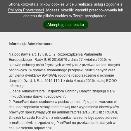
Strona korzysta z plików cookies w celu realizacji usług i zgodnie z
Polityką Prywatności
. Możesz określić warunki przechowywania lub
dostępu do plików cookies w Twojej przeglądarce.
Akceptuję ciasteczka
Informacja Administratora
Na podstawie art. 13 ust. 1 i 2 Rozporządzenia Parlamentu
Europejskiego i Rady (UE) 2016/679 z dnia 27 kwietnia 2016r. w
sprawie ochrony osób fizycznych w związku z przetwarzaniem danych
osobowych i w sprawie swobodnego przepływu takich danych oraz
uchylenia dyrektywy 95/46/WE (ogólne rozporządzenie o ochronie
danych), Dz. U. UE. L. 2016.119.1 z dnia 4 maja 2016r., dalej RODO
informuję:
1. dane Administratora i Inspektora Ochrony Danych znajdują się w
linku „Ochrona danych osobowych”,
2. Pana/Pani dane osobowe w postaci adresu IP, są przetwarzane w
celu udostępniania strony internetowej oraz wypełnienia obowiązków
prawnych spoczywających na administratorze(art.6 ust.1 lit.c RODO),
3. jeżeli korzysta Pan/Pani z odnośnika na stronie będącego adresem
e-mail placówki to zgadza się Pan/Pani na przetwarzanie danych w
celu udzielenia odpowiedzi,