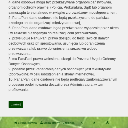
4. dane osobowe mogą być przekazywane organom państwowym,
organom ochrony prawnej (Policja, Prokuratura, Sąd) lub organom
samorządu terytorialnego w związku z prowadzonym postępowaniem,
5. Pana/Pani dane osobowe nie będą przekazywane do państwa
trzeciego ani do organizacji międzynarodowej,
6. Pana/Pani dane osobowe będą przetwarzane wyłącznie przez okres
i w zakresie niezbędnym do realizacji celu przetwarzania,
7. przysługuje Panu/Pani prawo dostępu do treści swoich danych
osobowych oraz ich sprostowania, usunięcia lub ograniczenia
przetwarzania lub prawo do wniesienia sprzeciwu wobec
przetwarzania,
8. ma Pan/Pani prawo wniesienia skargi do Prezesa Urzędu Ochrony
Danych Osobowych,
9. podanie przez Pana/Panią danych osobowych jest fakultatywne
(dobrowolne) w celu udostępnienia strony internetowej,
10. Pana/Pani dane osobowe nie będą podlegały zautomatyzowanym
procesom podejmowania decyzji przez Administratora, w tym
profilowaniu.
zamknij
Strona główna
Mapa strony
Czcionka