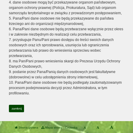
4. dane osobowe mogą być przekazywane organom państwowym,
organom ochrony prawnej (Policja, Prokuratura, Sąd) lub organom
samorządu terytorialnego w związku z prowadzonym postępowaniem,
5. Pana/Pani dane osobowe nie będą przekazywane do państwa
trzeciego ani do organizacji międzynarodowej,
6. Pana/Pani dane osobowe będą przetwarzane wyłącznie przez okres
i w zakresie niezbędnym do realizacji celu przetwarzania,
7. przysługuje Panu/Pani prawo dostępu do treści swoich danych
osobowych oraz ich sprostowania, usunięcia lub ograniczenia
przetwarzania lub prawo do wniesienia sprzeciwu wobec
przetwarzania,
8. ma Pan/Pani prawo wniesienia skargi do Prezesa Urzędu Ochrony
Danych Osobowych,
9. podanie przez Pana/Panią danych osobowych jest fakultatywne
(dobrowolne) w celu udostępnienia strony internetowej,
10. Pana/Pani dane osobowe nie będą podlegały zautomatyzowanym
procesom podejmowania decyzji przez Administratora, w tym
profilowaniu.
zamknij
Strona główna
Mapa strony
Czcionka