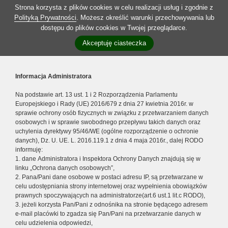
Strona korzysta z plików cookies w celu realizacji usług i zgodnie z
Polityką Prywatności
. Możesz określić warunki przechowywania lub
dostępu do plików cookies w Twojej przeglądarce.
Akceptuję ciasteczka
Informacja Administratora
Na podstawie art. 13 ust. 1 i 2 Rozporządzenia Parlamentu
Europejskiego i Rady (UE) 2016/679 z dnia 27 kwietnia 2016r. w
sprawie ochrony osób fizycznych w związku z przetwarzaniem danych
osobowych i w sprawie swobodnego przepływu takich danych oraz
uchylenia dyrektywy 95/46/WE (ogólne rozporządzenie o ochronie
danych), Dz. U. UE. L. 2016.119.1 z dnia 4 maja 2016r., dalej RODO
informuję:
1. dane Administratora i Inspektora Ochrony Danych znajdują się w
linku „Ochrona danych osobowych”,
2. Pana/Pani dane osobowe w postaci adresu IP, są przetwarzane w
celu udostępniania strony internetowej oraz wypełnienia obowiązków
prawnych spoczywających na administratorze(art.6 ust.1 lit.c RODO),
3. jeżeli korzysta Pan/Pani z odnośnika na stronie będącego adresem
e-mail placówki to zgadza się Pan/Pani na przetwarzanie danych w
celu udzielenia odpowiedzi,