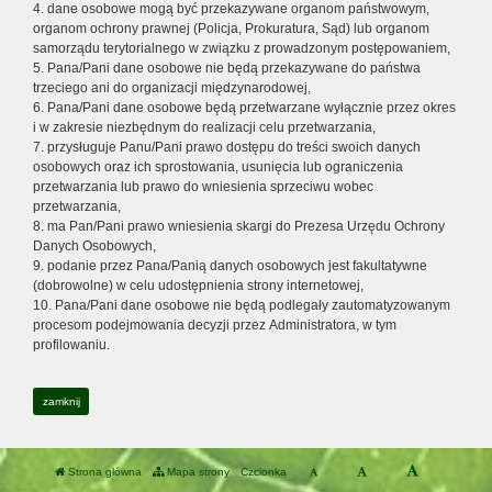
4. dane osobowe mogą być przekazywane organom państwowym,
organom ochrony prawnej (Policja, Prokuratura, Sąd) lub organom
samorządu terytorialnego w związku z prowadzonym postępowaniem,
5. Pana/Pani dane osobowe nie będą przekazywane do państwa
trzeciego ani do organizacji międzynarodowej,
6. Pana/Pani dane osobowe będą przetwarzane wyłącznie przez okres
i w zakresie niezbędnym do realizacji celu przetwarzania,
7. przysługuje Panu/Pani prawo dostępu do treści swoich danych
osobowych oraz ich sprostowania, usunięcia lub ograniczenia
przetwarzania lub prawo do wniesienia sprzeciwu wobec
przetwarzania,
8. ma Pan/Pani prawo wniesienia skargi do Prezesa Urzędu Ochrony
Danych Osobowych,
9. podanie przez Pana/Panią danych osobowych jest fakultatywne
(dobrowolne) w celu udostępnienia strony internetowej,
10. Pana/Pani dane osobowe nie będą podlegały zautomatyzowanym
procesom podejmowania decyzji przez Administratora, w tym
profilowaniu.
zamknij
Strona główna
Mapa strony
Czcionka