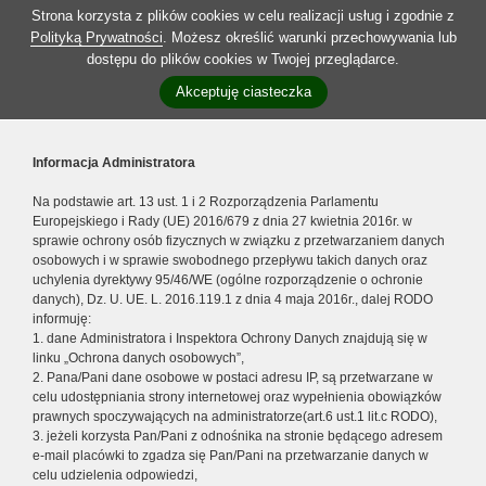
Strona korzysta z plików cookies w celu realizacji usług i zgodnie z
Polityką Prywatności
. Możesz określić warunki przechowywania lub
dostępu do plików cookies w Twojej przeglądarce.
Akceptuję ciasteczka
Informacja Administratora
Na podstawie art. 13 ust. 1 i 2 Rozporządzenia Parlamentu
Europejskiego i Rady (UE) 2016/679 z dnia 27 kwietnia 2016r. w
sprawie ochrony osób fizycznych w związku z przetwarzaniem danych
osobowych i w sprawie swobodnego przepływu takich danych oraz
uchylenia dyrektywy 95/46/WE (ogólne rozporządzenie o ochronie
danych), Dz. U. UE. L. 2016.119.1 z dnia 4 maja 2016r., dalej RODO
informuję:
1. dane Administratora i Inspektora Ochrony Danych znajdują się w
linku „Ochrona danych osobowych”,
2. Pana/Pani dane osobowe w postaci adresu IP, są przetwarzane w
celu udostępniania strony internetowej oraz wypełnienia obowiązków
prawnych spoczywających na administratorze(art.6 ust.1 lit.c RODO),
3. jeżeli korzysta Pan/Pani z odnośnika na stronie będącego adresem
e-mail placówki to zgadza się Pan/Pani na przetwarzanie danych w
celu udzielenia odpowiedzi,