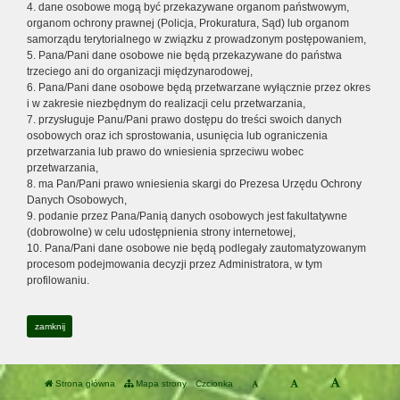
4. dane osobowe mogą być przekazywane organom państwowym,
organom ochrony prawnej (Policja, Prokuratura, Sąd) lub organom
samorządu terytorialnego w związku z prowadzonym postępowaniem,
5. Pana/Pani dane osobowe nie będą przekazywane do państwa
trzeciego ani do organizacji międzynarodowej,
6. Pana/Pani dane osobowe będą przetwarzane wyłącznie przez okres
i w zakresie niezbędnym do realizacji celu przetwarzania,
7. przysługuje Panu/Pani prawo dostępu do treści swoich danych
osobowych oraz ich sprostowania, usunięcia lub ograniczenia
przetwarzania lub prawo do wniesienia sprzeciwu wobec
przetwarzania,
8. ma Pan/Pani prawo wniesienia skargi do Prezesa Urzędu Ochrony
Danych Osobowych,
9. podanie przez Pana/Panią danych osobowych jest fakultatywne
(dobrowolne) w celu udostępnienia strony internetowej,
10. Pana/Pani dane osobowe nie będą podlegały zautomatyzowanym
procesom podejmowania decyzji przez Administratora, w tym
profilowaniu.
zamknij
Strona główna
Mapa strony
Czcionka