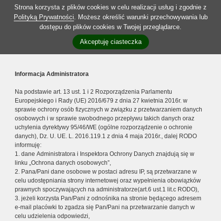
Strona korzysta z plików cookies w celu realizacji usług i zgodnie z
Polityką Prywatności
. Możesz określić warunki przechowywania lub
dostępu do plików cookies w Twojej przeglądarce.
Akceptuję ciasteczka
Informacja Administratora
Na podstawie art. 13 ust. 1 i 2 Rozporządzenia Parlamentu
Europejskiego i Rady (UE) 2016/679 z dnia 27 kwietnia 2016r. w
sprawie ochrony osób fizycznych w związku z przetwarzaniem danych
osobowych i w sprawie swobodnego przepływu takich danych oraz
uchylenia dyrektywy 95/46/WE (ogólne rozporządzenie o ochronie
danych), Dz. U. UE. L. 2016.119.1 z dnia 4 maja 2016r., dalej RODO
informuję:
1. dane Administratora i Inspektora Ochrony Danych znajdują się w
linku „Ochrona danych osobowych”,
2. Pana/Pani dane osobowe w postaci adresu IP, są przetwarzane w
celu udostępniania strony internetowej oraz wypełnienia obowiązków
prawnych spoczywających na administratorze(art.6 ust.1 lit.c RODO),
3. jeżeli korzysta Pan/Pani z odnośnika na stronie będącego adresem
e-mail placówki to zgadza się Pan/Pani na przetwarzanie danych w
celu udzielenia odpowiedzi,