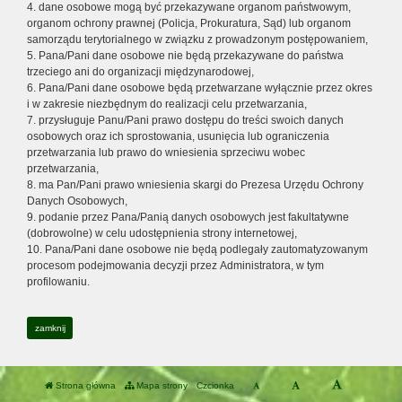
4. dane osobowe mogą być przekazywane organom państwowym,
organom ochrony prawnej (Policja, Prokuratura, Sąd) lub organom
samorządu terytorialnego w związku z prowadzonym postępowaniem,
5. Pana/Pani dane osobowe nie będą przekazywane do państwa
trzeciego ani do organizacji międzynarodowej,
6. Pana/Pani dane osobowe będą przetwarzane wyłącznie przez okres
i w zakresie niezbędnym do realizacji celu przetwarzania,
7. przysługuje Panu/Pani prawo dostępu do treści swoich danych
osobowych oraz ich sprostowania, usunięcia lub ograniczenia
przetwarzania lub prawo do wniesienia sprzeciwu wobec
przetwarzania,
8. ma Pan/Pani prawo wniesienia skargi do Prezesa Urzędu Ochrony
Danych Osobowych,
9. podanie przez Pana/Panią danych osobowych jest fakultatywne
(dobrowolne) w celu udostępnienia strony internetowej,
10. Pana/Pani dane osobowe nie będą podlegały zautomatyzowanym
procesom podejmowania decyzji przez Administratora, w tym
profilowaniu.
zamknij
Strona główna
Mapa strony
Czcionka