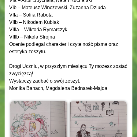
VIa – Artur Spychała, Natan Kucharski
VIb – Mateusz Winczewski, Zuzanna Dziuda
VIIa – Sofiia Rabota
VIIb – Nikodem Kubiak
VIIIa – Wiktoria Rymarczyk
VIIIb – Nikola Strojna
Ocenie podlegał charakter i czytelność pisma oraz
estetyka zeszytu.
Drogi Uczniu, w przyszłym miesiącu Ty możesz zostać
zwycięzcą!
Wystarczy zadbać o swój zeszyt.
Monika Banach, Magdalena Bednarek-Majda