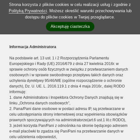
Strona korzysta z plików cookies w celu realizacji usług i zgodnie z
Polityką Prywatności
. Możesz określić warunki przechowywania lub
dostępu do plików cookies w Twojej przeglądarce.
Akceptuję ciasteczka
Informacja Administratora
Na podstawie art. 13 ust. 1 i 2 Rozporządzenia Parlamentu
Europejskiego i Rady (UE) 2016/679 z dnia 27 kwietnia 2016r. w
sprawie ochrony osób fizycznych w związku z przetwarzaniem danych
osobowych i w sprawie swobodnego przepływu takich danych oraz
uchylenia dyrektywy 95/46/WE (ogólne rozporządzenie o ochronie
danych), Dz. U. UE. L. 2016.119.1 z dnia 4 maja 2016r., dalej RODO
informuję:
1. dane Administratora i Inspektora Ochrony Danych znajdują się w
linku „Ochrona danych osobowych”,
2. Pana/Pani dane osobowe w postaci adresu IP, są przetwarzane w
celu udostępniania strony internetowej oraz wypełnienia obowiązków
prawnych spoczywających na administratorze(art.6 ust.1 lit.c RODO),
3. jeżeli korzysta Pan/Pani z odnośnika na stronie będącego adresem
e-mail placówki to zgadza się Pan/Pani na przetwarzanie danych w
celu udzielenia odpowiedzi,