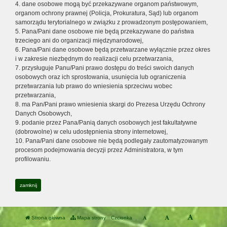
4. dane osobowe mogą być przekazywane organom państwowym,
organom ochrony prawnej (Policja, Prokuratura, Sąd) lub organom
samorządu terytorialnego w związku z prowadzonym postępowaniem,
5. Pana/Pani dane osobowe nie będą przekazywane do państwa
trzeciego ani do organizacji międzynarodowej,
6. Pana/Pani dane osobowe będą przetwarzane wyłącznie przez okres
i w zakresie niezbędnym do realizacji celu przetwarzania,
7. przysługuje Panu/Pani prawo dostępu do treści swoich danych
osobowych oraz ich sprostowania, usunięcia lub ograniczenia
przetwarzania lub prawo do wniesienia sprzeciwu wobec
przetwarzania,
8. ma Pan/Pani prawo wniesienia skargi do Prezesa Urzędu Ochrony
Danych Osobowych,
9. podanie przez Pana/Panią danych osobowych jest fakultatywne
(dobrowolne) w celu udostępnienia strony internetowej,
10. Pana/Pani dane osobowe nie będą podlegały zautomatyzowanym
procesom podejmowania decyzji przez Administratora, w tym
profilowaniu.
zamknij
Strona główna
Mapa strony
Czcionka