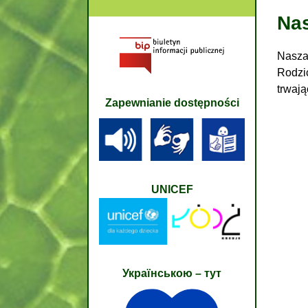
Nas
Nasza 
Rodzi
trwają
Zapewnianie dostępności
UNICEF
Українською – тут