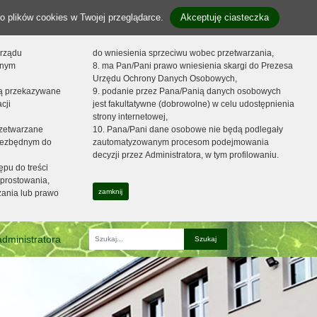
o plików cookies w Twojej przeglądarce.
Akceptuję ciasteczka
orządu
do wniesienia sprzeciwu wobec przetwarzania,
onym
8. ma Pan/Pani prawo wniesienia skargi do Prezesa
Urzędu Ochrony Danych Osobowych,
dą przekazywane
9. podanie przez Pana/Panią danych osobowych
cji
jest fakultatywne (dobrowolne) w celu udostępnienia
strony internetowej,
zetwarzane
10. Pana/Pani dane osobowe nie będą podlegały
niezbędnym do
zautomatyzowanym procesom podejmowania
decyzji przez Administratora, w tym profilowaniu.
ępu do treści
prostowania,
zamknij
zania lub prawo
dministratora
Fraza