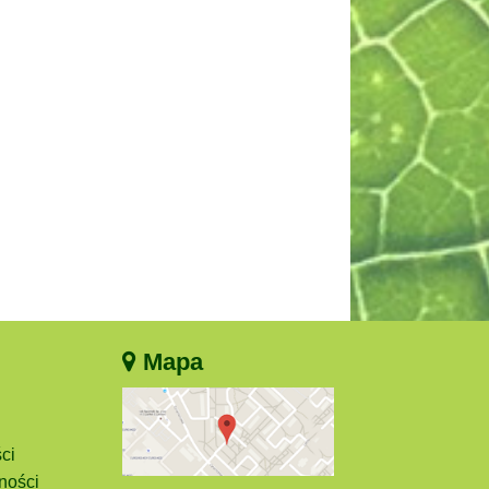
Mapa
ci
ności