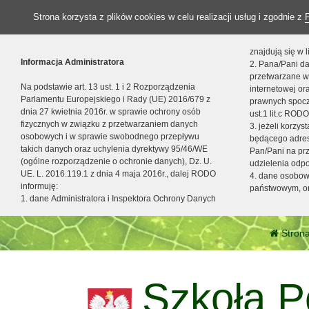
Strona korzysta z plików cookies w celu realizacji usług i zgodnie z
znajdują się w
Informacja Administratora
2. Pana/Pani da
przetwarzane w
Na podstawie art. 13 ust. 1 i 2 Rozporządzenia
internetowej o
Parlamentu Europejskiego i Rady (UE) 2016/679 z
prawnych spocz
dnia 27 kwietnia 2016r. w sprawie ochrony osób
ust.1 lit.c RODO
fizycznych w związku z przetwarzaniem danych
3. jeżeli korzy
osobowych i w sprawie swobodnego przepływu
będącego adres
takich danych oraz uchylenia dyrektywy 95/46/WE
Pan/Pani na pr
(ogólne rozporządzenie o ochronie danych), Dz. U.
udzielenia odp
UE. L. 2016.119.1 z dnia 4 maja 2016r., dalej RODO
4. dane osobo
informuję:
państwowym, or
1. dane Administratora i Inspektora Ochrony Danych
Strona
Szkoła P