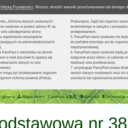
Polityką Prywatności
. Możesz określić warunki przechowywania lub dostępu d
 linku „Ochrona danych osobowych”,
Prokuratura, Sąd) lub organom sam
ne osobowe w postaci adresu IP, są
terytorialnego w związku z prowadz
 celu udostępniania strony
postępowaniem,
raz wypełnienia obowiązków
5. Pana/Pani dane osobowe nie bę
ywających na administratorze(art.6
do państwa trzeciego ani do organiza
),
międzynarodowej,
sta Pan/Pani z odnośnika na stronie
6. Pana/Pani dane osobowe będą pr
em e-mail placówki to zgadza się
wyłącznie przez okres i w zakresie 
zetwarzanie danych w celu
realizacji celu przetwarzania,
owiedzi,
7. przysługuje Panu/Pani prawo dost
we mogą być przekazywane organom
swoich danych osobowych oraz ich s
ganom ochrony prawnej (Policja,
usunięcia lub ograniczenia przetwar
 główna
Mapa strony
Czcionka
Kontrast
Informacja a
odstawowa nr 38