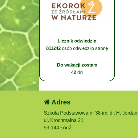
Licznik odwiedzin
811242
osób odwiedziło stronę
Do wakacji zostało
42
dni
Adres
Szkoła Podstawowa nr 38 im. dr. H. Jordan
ul. Krochmalna 21
93-144 Łódź