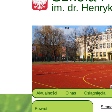
im. dr. Henry
Aktualności
O nas
Osiągnięcia
Stron
Powrót