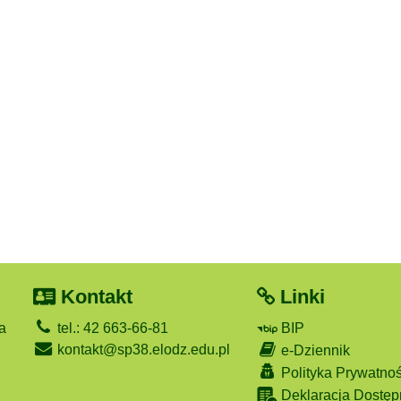
Kontakt
Linki
a
tel.: 42 663-66-81
BIP
kontakt@sp38.elodz.edu.pl
e-Dziennik
Polityka Prywatnoś
Deklaracja Dostęp